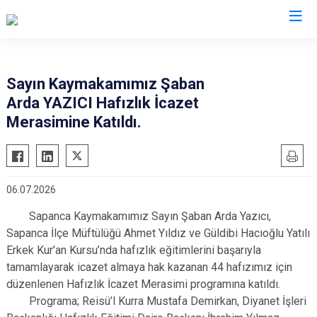
Sakarya
Sayın Kaymakamımız Şaban
Arda YAZICI Hafızlık İcazet
Akyazı
Pamukova
Merasimine Katıldı.
Ferizli
Sapanca
Geyve
Söğütlü
Hendek
Taraklı
06.07.2026
Karapürçek
Adapazarı
Sapanca Kaymakamımız Sayın Şaban Arda Yazıcı,
Karasu
Arifiye
Sapanca İlçe Müftülüğü Ahmet Yıldız ve Güldibi Hacıoğlu Yatılı
Kaynarca
Erenler
Erkek Kur’an Kursu’nda hafızlık eğitimlerini başarıyla
Kocaali
Serdivan
tamamlayarak icazet almaya hak kazanan 44 hafızımız için
düzenlenen Hafızlık İcazet Merasimi programına katıldı.
Programa; Reisü’l Kurra Mustafa Demirkan, Diyanet İşleri