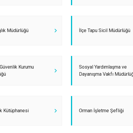
Karasu
Kaynarca
Kocaali
ğlık Müdürlüğü
İlçe Tapu Sicil Müdürlüğü
 Güvenlik Kurumu
Sosyal Yardımlaşma ve
üğü
Dayanışma Vakfı Müdürlü
lk Kütüphanesi
Orman İşletme Şefliği