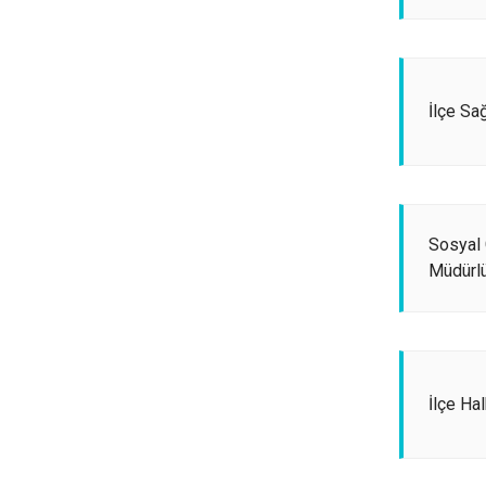
İlçe Sa
Sosyal
Müdürl
İlçe Ha