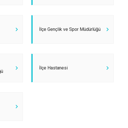
Arifiye
Erenler
Serdivan
İlçe Gençlik ve Spor Müdürlüğü
İlçe Hastanesi
ğü