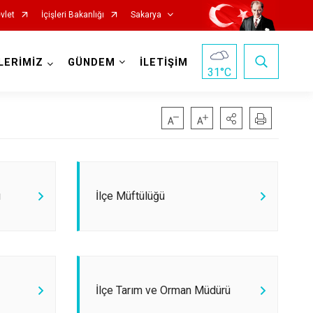
vlet
İçişleri Bakanlığı
Sakarya
LERİMİZ
GÜNDEM
İLETİŞİM
31
°C
ı
İlçe Müftülüğü
Pamukova
Sapanca
Söğütlü
Taraklı
İlçe Tarım ve Orman Müdürü
Adapazarı