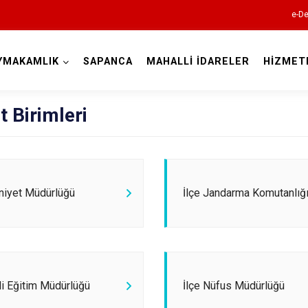
e-De
YMAKAMLIK
SAPANCA
MAHALLİ İDARELER
HİZMET
Sakarya
 Birimleri
niyet Müdürlüğü
İlçe Jandarma Komutanlığ
Akyazı
Ferizli
Geyve
Hendek
lli Eğitim Müdürlüğü
İlçe Nüfus Müdürlüğü
Karapürçek