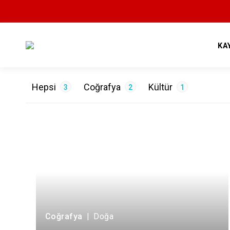
KA
Hepsi
Coğrafya
Kültür
3
2
1
ETİKETLER
Doğa
2
Tarih
1
Coğrafya
|
Doğa