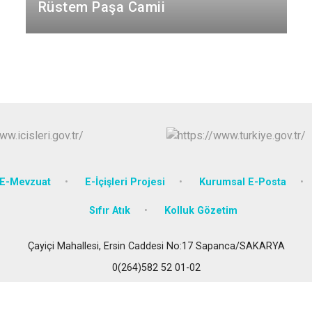
Rüstem Paşa Camii
Karasu
Kaynarca
Kocaali
E-Mevzuat
E-İçişleri Projesi
Kurumsal E-Posta
Sıfır Atık
Kolluk Gözetim
Çayiçi Mahallesi, Ersin Caddesi No:17 Sapanca/SAKARYA
0(264)582 52 01-02