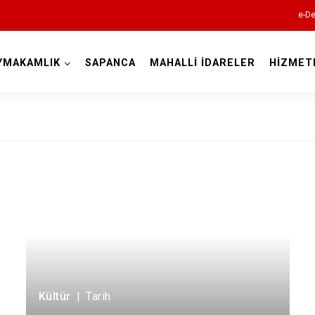
e-De
YMAKAMLIK
SAPANCA
MAHALLİ İDARELER
HİZMET
Sakarya
Akyazı
Ferizli
Geyve
Hendek
Kültür
|
Tarih
Karapürçek