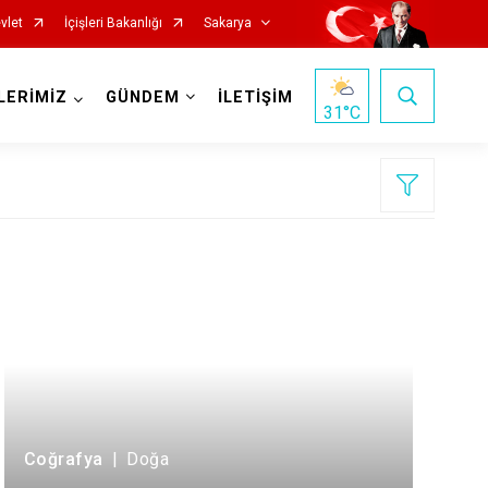
vlet
İçişleri Bakanlığı
Sakarya
LERİMİZ
GÜNDEM
İLETİŞİM
31
°C
Pamukova
Sapanca
Söğütlü
Taraklı
Coğrafya
|
Doğa
Adapazarı