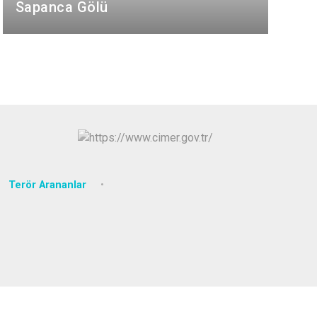
Sapanca Gölü
Arifiye
Erenler
Serdivan
Terör Arananlar