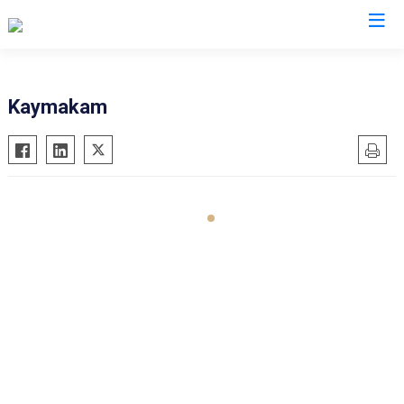
Sakarya
Kaymakam
Akyazı
Pamukova
Ferizli
Sapanca
Geyve
Söğütlü
Hendek
Taraklı
Karapürçek
Adapazarı
Karasu
Arifiye
Kaynarca
Erenler
Kocaali
Serdivan