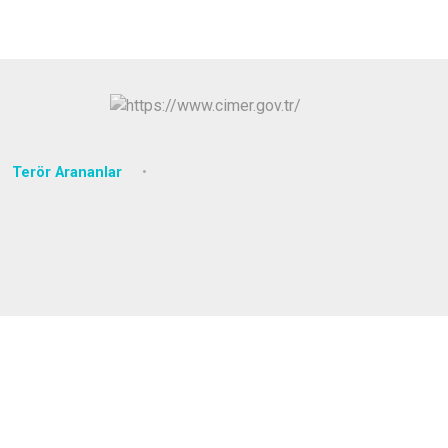
Arifiye
Erenler
Serdivan
Terör Arananlar