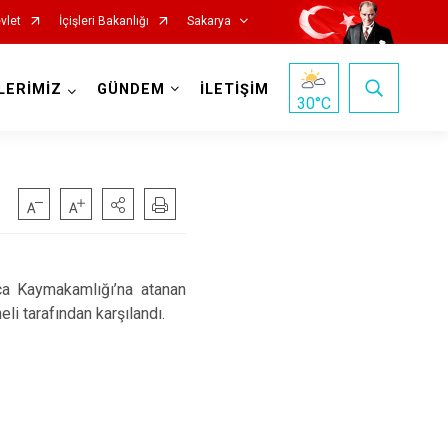
vlet
İçişleri Bakanlığı
Sakarya
LERİMİZ
GÜNDEM
İLETİŞİM
30
°C
a Kaymakamlığı’na atanan
Pamukova
 tarafından karşılandı.
Sapanca
Söğütlü
Taraklı
Adapazarı