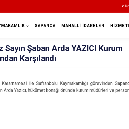
e-De
YMAKAMLIK
SAPANCA
MAHALLİ İDARELER
HİZMET
Sakarya
 Sayın Şaban Arda YAZICI Kurum
ından Karşılandı
ararnamesi ile Safranbolu Kaymakamlığı görevinden Sapanc
Akyazı
Arda Yazıcı, hükümet konağı önünde kurum müdürleri ve personeli
Ferizli
Geyve
Hendek
Karapürçek