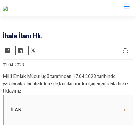
Sakarya
İhale İlanı Hk.
Akyazı
Pamukova
Ferizli
Sapanca
03.04.2023
Geyve
Söğütlü
Hendek
Taraklı
Milli Emlak Müdürlüğü tarafından 17.04.2023 tarihinde
yapılacak olan ihalelere ilişkin ilan metni için aşağıdaki linke
Karapürçek
Adapazarı
tıklayınız.
Karasu
Arifiye
Kaynarca
Erenler
İLAN
Kocaali
Serdivan