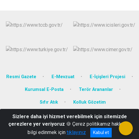
Resmi Gazete
E-Mevzuat
E-İçişleri Projesi
Kurumsal E-Posta
Terör Arananlar
Sıfır Atık
Kolluk Gözetim
Sizlere daha iyi hizmet verebilmek için sitemizde
Çayiçi Mahallesi, Ersin Caddesi No:17 Sapanca/SAKARYA
çerezlere yer veriyoruz
🍪 Çerez politikamız hakkında
0(264)582 52 01-02
bilgi edinmek için
tıklayınız
Kabul et